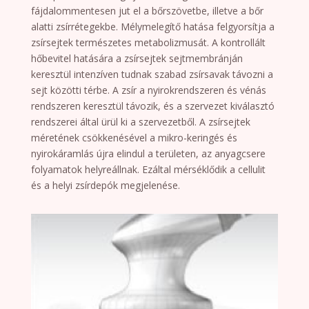
fájdalommentesen jut el a bőrszövetbe, illetve a bőr
alatti zsírrétegekbe. Mélymelegítő hatása felgyorsítja a
zsírsejtek természetes metabolizmusát. A kontrollált
hőbevitel hatására a zsírsejtek sejtmembránján
keresztül intenzíven tudnak szabad zsírsavak távozni a
sejt közötti térbe. A zsír a nyirokrendszeren és vénás
rendszeren keresztül távozik, és a szervezet kiválasztó
rendszerei által ürül ki a szervezetből. A zsírsejtek
méretének csökkenésével a mikro-keringés és
nyirokáramlás újra elindul a területen, az anyagcsere
folyamatok helyreállnak. Ezáltal mérséklődik a cellulit
és a helyi zsírdepók megjelenése.