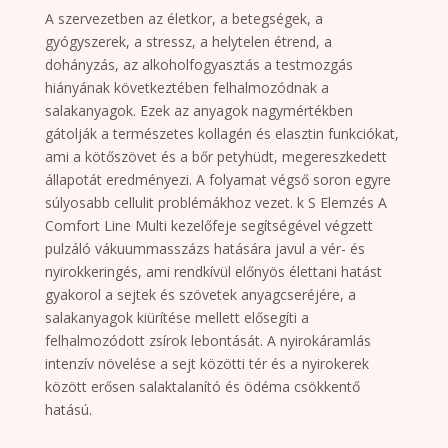
A szervezetben az életkor, a betegségek, a
gyógyszerek, a stressz, a helytelen étrend, a
dohányzás, az alkoholfogyasztás a testmozgás
hiányának következtében felhalmozódnak a
salakanyagok. Ezek az anyagok nagymértékben
gátolják a természetes kollagén és elasztin funkciókat,
ami a kötőszövet és a bőr petyhüdt, megereszkedett
állapotát eredményezi. A folyamat végső soron egyre
súlyosabb cellulit problémákhoz vezet. k S Elemzés A
Comfort Line Multi kezelőfeje segítségével végzett
pulzáló vákuummasszázs hatására javul a vér- és
nyirokkeringés, ami rendkívül előnyös élettani hatást
gyakorol a sejtek és szövetek anyagcseréjére, a
salakanyagok kiürítése mellett elősegíti a
felhalmozódott zsírok lebontását. A nyirokáramlás
intenzív növelése a sejt közötti tér és a nyirokerek
között erősen salaktalanító és ödéma csökkentő
hatású.