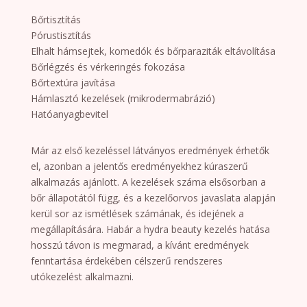
Bőrtisztítás
Pórustisztítás
Elhalt hámsejtek, komedók és bőrparaziták eltávolítása
Bőrlégzés és vérkeringés fokozása
Bőrtextúra javítása
Hámlasztó kezelések (mikrodermabrázió)
Hatóanyagbevitel
Már az első kezeléssel látványos eredmények érhetők
el, azonban a jelentős eredményekhez kúraszerű
alkalmazás ajánlott. A kezelések száma elsősorban a
bőr állapotától függ, és a kezelőorvos javaslata alapján
kerül sor az ismétlések számának, és idejének a
megállapítására. Habár a hydra beauty kezelés hatása
hosszú távon is megmarad, a kívánt eredmények
fenntartása érdekében célszerű rendszeres
utókezelést alkalmazni.