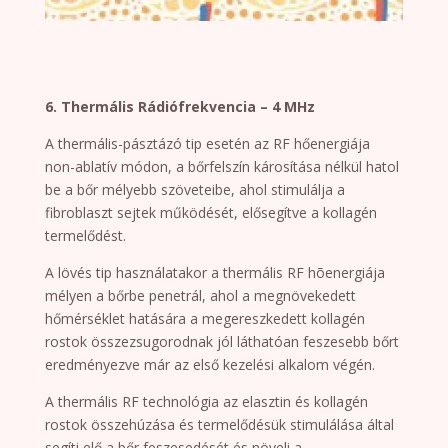
6. Thermális Rádiófrekvencia – 4 MHz
A thermális-pásztázó tip esetén az RF hőenergiája
non-ablatív módon, a bőrfelszín károsítása nélkül hatol
be a bőr mélyebb szöveteibe, ahol stimulálja a
fibroblaszt sejtek működését, elősegítve a kollagén
termelődést.
A lövés tip használatakor a thermális RF hõenergiája
mélyen a bőrbe penetrál, ahol a megnövekedett
hőmérséklet hatására a megereszkedett kollagén
rostok összezsugorodnak jól láthatóan feszesebb bőrt
eredményezve már az első kezelési alkalom végén.
A thermális RF technológia az elasztin és kollagén
rostok összehúzása és termelődésük stimulálása által
segíti elő a bőr feszesedését és növeli a