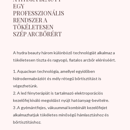
EGY
PROFESSZIONÁLIS
RENDSZER A
TÖKÉLETESEN
SZÉP ARCBŐRÉRT
A hydra beauty három különböző technológiát alkalmaz a
tökéletesen tiszta és ragyogó, fiatalos arcbőr eléréséért.
1. Aquaclean technológia, amellyel egyidőben
hidrodermabráziót és mély rétegű bőrtisztítást is
végezhetünk.
2. A led fényterápiát is tartalmazó elektroporációs
kezelőfej kiváló megoldást nyújt hatóanyag-bevitelre.
3 .A gyémántfejes, vákuummal kombinált kezelőfejet
alkalmazhatjuk tökéletes minőségű hámlasztáshoz és
bőrtisztításhoz.