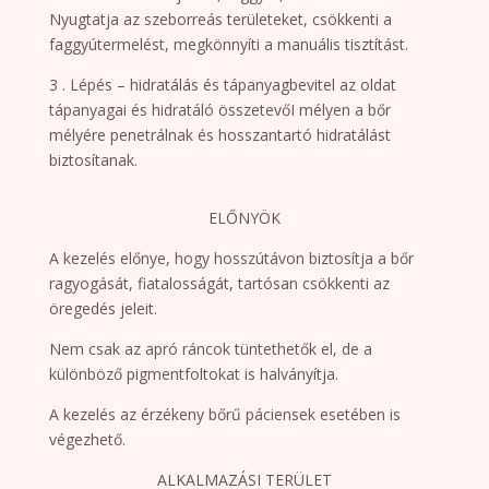
Nyugtatja az szeborreás területeket, csökkenti a
faggyútermelést, megkönnyíti a manuális tisztítást.
3 . Lépés – hidratálás és tápanyagbevitel az oldat
tápanyagai és hidratáló összetevőI mélyen a bőr
mélyére penetrálnak és hosszantartó hidratálást
biztosítanak.
ELŐNYÖK
A kezelés előnye, hogy hosszútávon biztosítja a bőr
ragyogását, fiatalosságát, tartósan csökkenti az
öregedés jeleit.
Nem csak az apró ráncok tüntethetők el, de a
különböző pigmentfoltokat is halványítja.
A kezelés az érzékeny bőrű páciensek esetében is
végezhető.
ALKALMAZÁSI TERÜLET