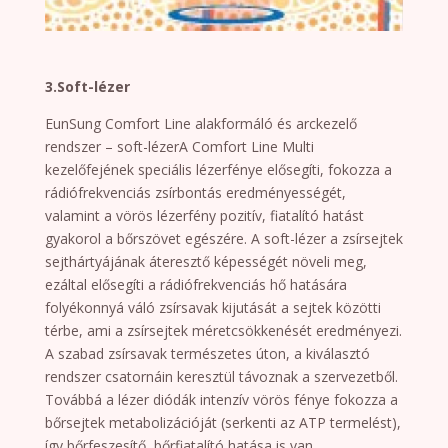
3.Soft-lézer
EunSung Comfort Line alakformáló és arckezelő
rendszer – soft-lézerA Comfort Line Multi
kezelőfejének speciális lézerfénye elősegíti, fokozza a
rádiófrekvenciás zsírbontás eredményességét,
valamint a vörös lézerfény pozitív, fiatalító hatást
gyakorol a bőrszövet egészére. A soft-lézer a zsírsejtek
sejthártyájának áteresztő képességét növeli meg,
ezáltal elősegíti a rádiófrekvenciás hő hatására
folyékonnyá váló zsírsavak kijutását a sejtek közötti
térbe, ami a zsírsejtek méretcsökkenését eredményezi.
A szabad zsírsavak természetes úton, a kiválasztó
rendszer csatornáin keresztül távoznak a szervezetből.
Továbbá a lézer diódák intenzív vörös fénye fokozza a
bőrsejtek metabolizációját (serkenti az ATP termelést),
így bőrfeszesítő, bőrfiatalító hatása is van.