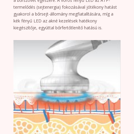
a bőrszövet egészére. A vörös fényű LED az ATP-
termelődés (sejtenergia) fokozásával jótékony hatást
gyakorol a bőrsejt-állomány megfiatalítására, míg a
kék fényű LED az akné kezelések hatékony
kiegészítője, egyúttal bőrfertőtlenítő hatású is.