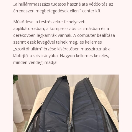
„a hullámmasszázs tudatos használata védőoltás az
érrendszeri megbetegedések ellen.” center kft.
Működése: a testrészekre felhelyezett
applikátorokban, a kompressziós csizmákban és a
derékövben légkamrák vannak. A computer beállítása
szerint ezek levegővel telnek meg, és kellemes
„szorítóhullám” érzése kíséretében masszíroznak a
lábfejtől a szív irányába. Nagyon kellemes kezelés,
minden vendég imádja!