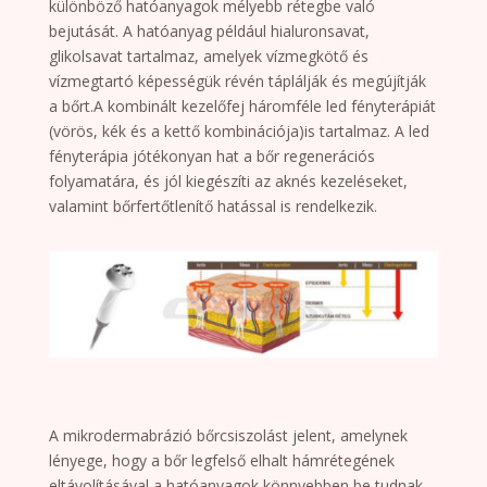
különböző hatóanyagok mélyebb rétegbe való
bejutását. A hatóanyag például hialuronsavat,
glikolsavat tartalmaz, amelyek vízmegkötő és
vízmegtartó képességük révén táplálják és megújítják
a bőrt.A kombinált kezelőfej háromféle led fényterápiát
(vörös, kék és a kettő kombinációja)is tartalmaz. A led
fényterápia jótékonyan hat a bőr regenerációs
folyamatára, és jól kiegészíti az aknés kezeléseket,
valamint bőrfertőtlenítő hatással is rendelkezik.
A mikrodermabrázió bőrcsiszolást jelent, amelynek
lényege, hogy a bőr legfelső elhalt hámrétegének
eltávolításával a hatóanyagok könnyebben be tudnak