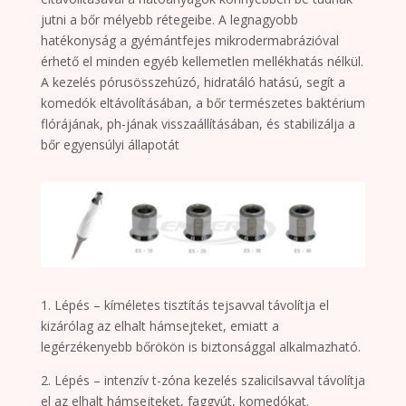
jutni a bőr mélyebb rétegeibe. A legnagyobb
hatékonyság a gyémántfejes mikrodermabrázióval
érhető el minden egyéb kellemetlen mellékhatás nélkül.
A kezelés pórusösszehúzó, hidratáló hatású, segít a
komedók eltávolításában, a bőr természetes baktérium
flórájának, ph-jának visszaállításában, és stabilizálja a
bőr egyensúlyi állapotát
1. Lépés – kíméletes tisztítás tejsavval távolítja el
kizárólag az elhalt hámsejteket, emiatt a
legérzékenyebb bőrökön is biztonsággal alkalmazható.
2. Lépés – intenzív t-zóna kezelés szalicilsavval távolítja
el az elhalt hámsejteket, faggyút, komedókat.