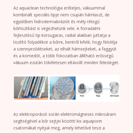
Az aquaclean technológia erőteljes, vákuummal
kombinált speciális tipje nem csupán hámlaszt, de
egyidőben hidrodermabráziót és mély rétegű
bőrtisztítást is végezhetünk vele. A forradalmi
fejlesztésű tip körsugaras, radial alakban juttatja a
tisztító folyadékot a bőrre, bentről kifelé, hogy feloldja
a szennyeződéseket, az elhalt hámsejteket, a faggyút
és a komedót, a több fokozatban állítható erősségű
vákuum ezután tökéletesen eltávolít minden felesleget.
Az elektroporáció során elektromágneses mikroáram
segítségével a bőr sejtjei közötti kis aquaporin
csatornákat nyitjuk meg, amely lehetővé teszi a