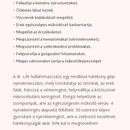
– Fellazítja a kemény zsírszöveteket,
– Ödémás lábat kezeli,
– Visszerek kialakulását megelőzi,
– Erek egészséges működését karbantartja,
– Megelőzi az érszűkületet,
– Megszünteti a hematómákat (vérömlenyeket),
– Megszünteti a székrekedési problémákat,
– Felgyorsítja a gyógyulási folyamatokat,
– Magas színvonalon tartja a teljesítőképességet
A dr. Life hullámmasszázs egy rendkívül hatékony gépi
nyirokmasszázs, mely tornáztatja az izmokat, az erek
falát, fokozza a vérkeringést, helyreállítja a kötőszövet
mikrocirkuláris keringését. Elvégzi helyettünk az
izompumpát, ami az egészségesen működő vénás- é
nyirokkeringés alapvető feltétele. 50-szeresre képes
gyorsítani a nyirokkeringést, ami a zsírbontó kezelések
hatékonyságát akár 30%-kal is megnövelheti!