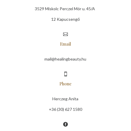
3529 Miskolc Perczel Mór u. 45/A
12 Kapucsengő

Email
mail@healingbeauty.hu

Phone
Herczeg Anita
+36 (30) 627 1580
